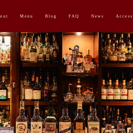
out
Menu
Blog
FAQ
News
Access