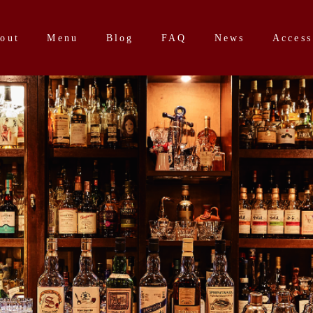
out
Menu
Blog
FAQ
News
Access