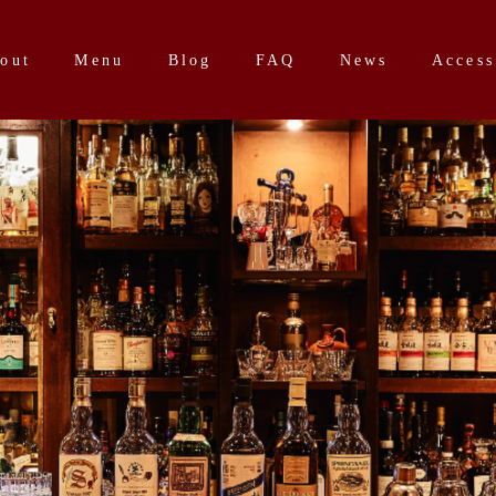
out
Menu
Blog
FAQ
News
Access