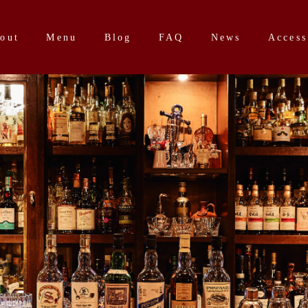
out
Menu
Blog
FAQ
News
Access