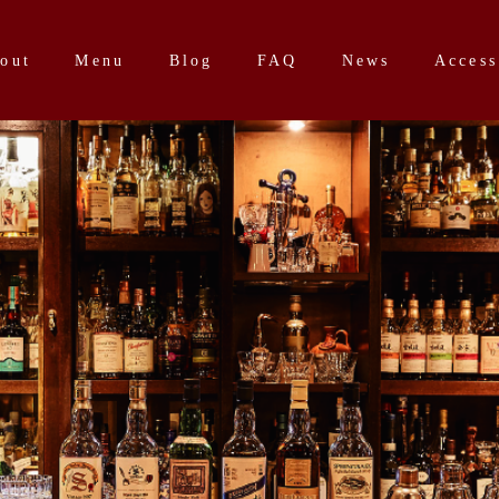
out
Menu
Blog
FAQ
News
Access