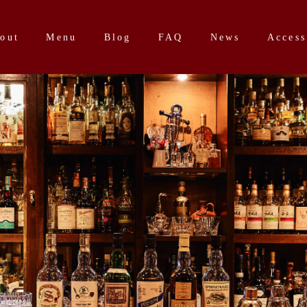
out
Menu
Blog
FAQ
News
Access