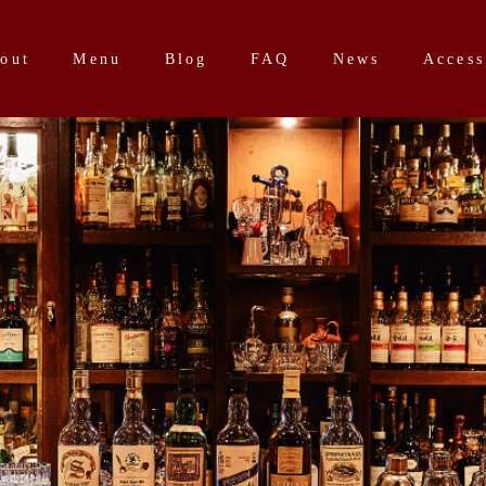
out
Menu
Blog
FAQ
News
Access