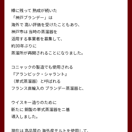
樽に残って 熟成が続いた
「神戸ブランデー」は
海外で 高い評価を受けたこともあり、
神戸市は 当時の蒸溜器を
活用する事業者を募集して、
約30年ぶりに
蒸溜所が再開されることになりました。
コニャックの製造でも使用される
『アランビック・シャラント』
（単式蒸溜器）と呼ばれる
フランス直輸入の ブランデー蒸溜器と、
ウイスキー造りのために
新たに 銅製の単式蒸溜器をニ基
導入しました。
現在は 高品質の 海外産モルトを使用して、