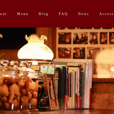
out
Menu
Blog
FAQ
News
Access