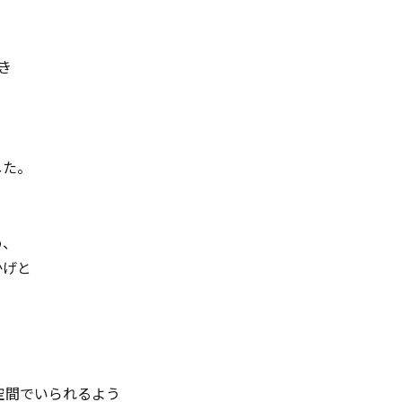
頂き
した。
め、
かげと
。
、
空間でいられるよう