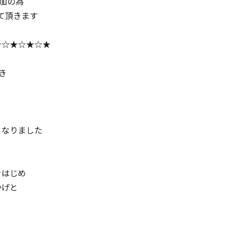
参加の為
せて頂きます
★☆★☆★☆★
頂き
となりました
をはじめ
かげと