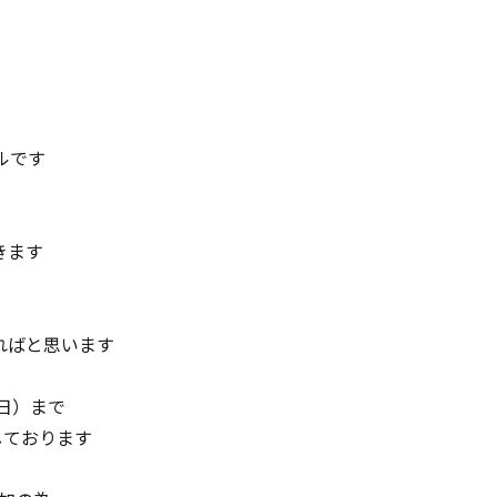
ルです
きます
ればと思います
（日）まで
しております