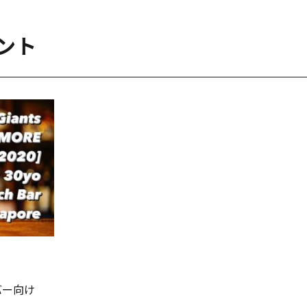
ント
バー向け