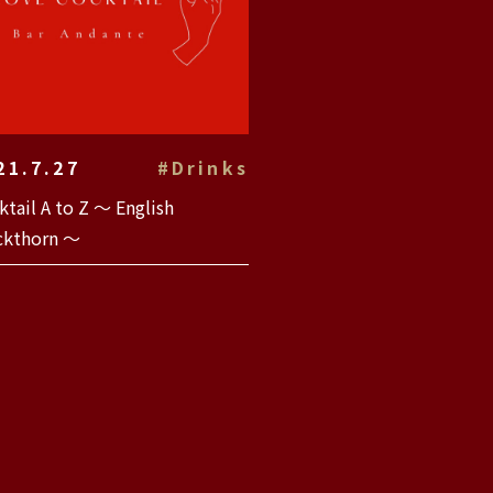
21.7.27
#Drinks
ktail A to Z 〜 English
ckthorn 〜