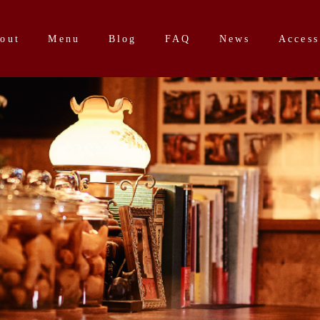
out
Menu
Blog
FAQ
News
Access