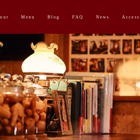
out
Menu
Blog
FAQ
News
Access