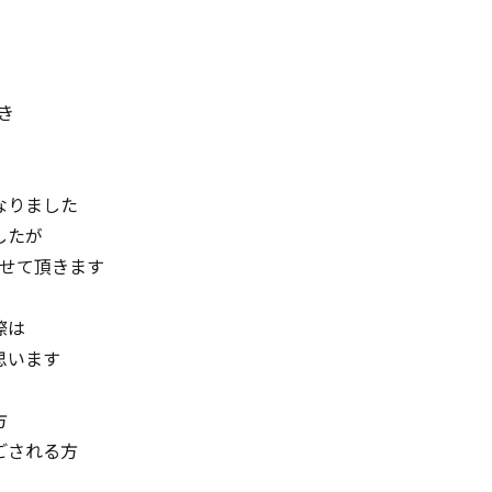
頂き
なりました
したが
させて頂きます
際は
思います
方
ごされる方