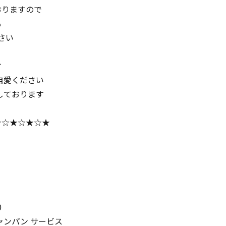
おりますので
も
さい
す
自愛ください
しております
★☆★☆★☆★
0
ャンパン サービス