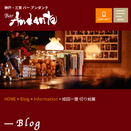
神戸・三宮 バー アンダンテ
CONTACT
MENU
HOME
>
Blog
>
Information
>
成田一徹 切り絵展
Blog