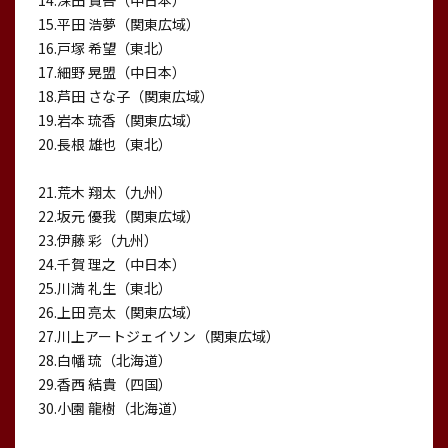
14.深田 賢吾（中日本）
15.平田 浩夢（関東広域）
16.戸塚 希望（東北）
17.細野 晃盟（中日本）
18.芦田 さな子（関東広域）
19.岩本 琉香（関東広域）
20.長根 雄也（東北）
21.荒木 翔太（九州）
22.坂元 優我（関東広域）
23.伊藤 彩（九州）
24.千賀 理之（中日本）
25.川満 礼生（東北）
26.上田 亮太（関東広域）
27.川上アートジェイソン（関東広域）
28.白幡 琉（北海道）
29.香西 結貴（四国）
30.小園 龍樹（北海道）