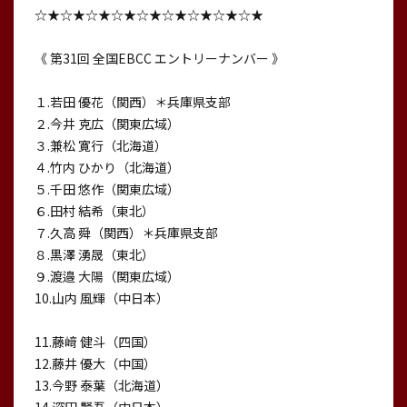
☆★☆★☆★☆★☆★☆★☆★☆★☆★
《 第31回 全国EBCC エントリーナンバー 》
１.若田 優花（関西）＊兵庫県支部
２.今井 克広（関東広域）
３.兼松 寛行（北海道）
４.竹内 ひかり（北海道）
５.千田 悠作（関東広域）
６.田村 結希（東北）
７.久高 舜（関西）＊兵庫県支部
８.黒澤 湧晟（東北）
９.渡邉 大陽（関東広域）
10.山内 風輝（中日本）
11.藤﨑 健斗（四国）
12.藤井 優大（中国）
13.今野 泰葉（北海道）