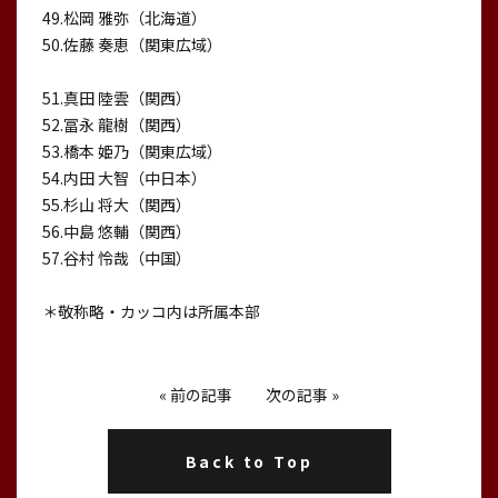
49.松岡 雅弥（北海道）
50.佐藤 奏恵（関東広域）
51.真田 陸雲（関西）
52.冨永 龍樹（関西）
53.橋本 姫乃（関東広域）
54.内田 大智（中日本）
55.杉山 将大（関西）
56.中島 悠輔（関西）
57.谷村 怜哉（中国）
＊敬称略・カッコ内は所属本部
«
前の記事
次の記事
»
Back to Top