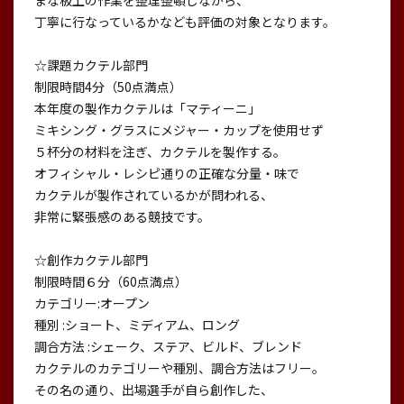
まな板上の作業を整理整頓しながら、
丁寧に行なっているかなども評価の対象となります。
☆課題カクテル部門
制限時間4分（50点満点）
本年度の製作カクテルは「マティーニ」
ミキシング・グラスにメジャー・カップを使用せず
５杯分の材料を注ぎ、カクテルを製作する。
オフィシャル・レシピ通りの正確な分量・味で
カクテルが製作されているかが問われる、
非常に緊張感のある競技です。
☆創作カクテル部門
制限時間６分（60点満点）
カテゴリー:オープン
種別 :ショート、ミディアム、ロング
調合方法 :シェーク、ステア、ビルド、ブレンド
カクテルのカテゴリーや種別、調合方法はフリー。
その名の通り、出場選手が自ら創作した、