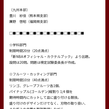
〔九州本部〕
豊川 紗佳（熊本県支部）
團野 啓昭（福岡県支部）
□■□■□■□■□■□■□■□■□■□■□■
☆学科部門
制限時間20分（20点満点）
「新NBAオフィシャル・カクテルブック」 より出題。
設問は20問。問題は検定試験委員長が作成。
☆フルーツ・カッティング部門
制限時間10分（40点満点）
リンゴ、グレープフルーツ各1個、
パイナップル(ゴールデン)縦割り 1/4 個を
期待時間内にカットして皿に盛り付ける競技。
盛り付けのデザインだけでなく、刃物の取り扱い、