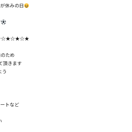
店が休みの日
す
★☆★☆★☆★
加のため
せて頂きます
よう
レートなど
い