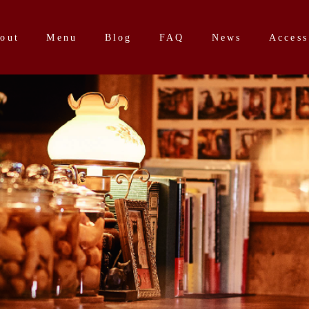
out
Menu
Blog
FAQ
News
Access