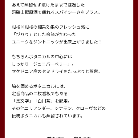
あえて蒸留せず漬けたままで濾過した
飛騨山椒原酒で痺れるスパイシーさをプラス。
柑橘×柑橘の相乗効果のフレッシュ感に
「ぴりり」とした余韻が加わった
ユニークなジントニックが出来上がりました！
もちろんボタニカルの中心には
しっかり「ジュニパーベリー」。
マケドニア産のセミドライをたっぷりと蒸留。
脇を固めるボタニカルには、
定番商品の二枚看板でもある
「黒文字」「白川茶」を起用。
その他コリアンダー、シナモン、クローヴなどの
伝統ボタニカルも蒸留されています。