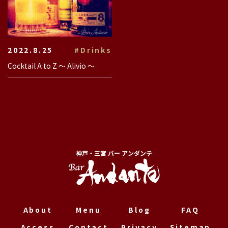
2022.8.25
#Drinks
Cocktail A to Z 〜 Alivio 〜
神戸・三宮 バー アンダンテ
About
Menu
Blog
FAQ
Access
Contact
Privacy
Sitemap