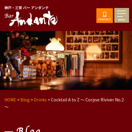
神戸・三宮 バー アンダンテ
CONTACT
MENU
HOME
>
Blog
>
Drinks
>
Cocktail A to Z 〜 Corpse Riviver No.2
〜
Blog