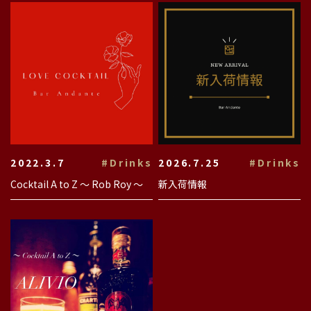
2022.3.7
#Drinks
2026.7.25
#Drinks
Cocktail A to Z 〜 Rob Roy 〜
新入荷情報