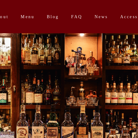
out
Menu
Blog
FAQ
News
Access