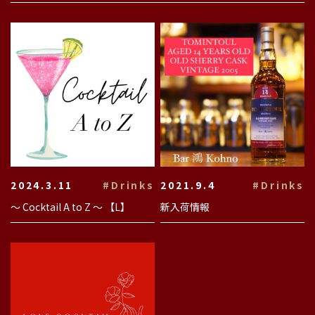
2024.3.11
#Drinks
2021.9.4
#Drinks
〜 Cocktail A to Z 〜 【L】
新入荷情報