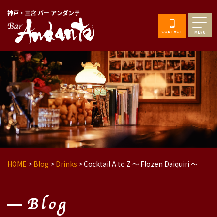
神戸・三宮 バー アンダンテ
CONTACT
MENU
HOME
>
Blog
>
Drinks
>
Cocktail A to Z 〜 Flozen Daiquiri 〜
Blog