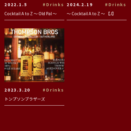
2022.1.5
#Drinks
2024.2.19
#Drinks
Cocktail A to Z 〜 Old Pal 〜
〜 Cocktail A to Z 〜 【J】
2023.3.20
#Drinks
トンプソンブラザーズ