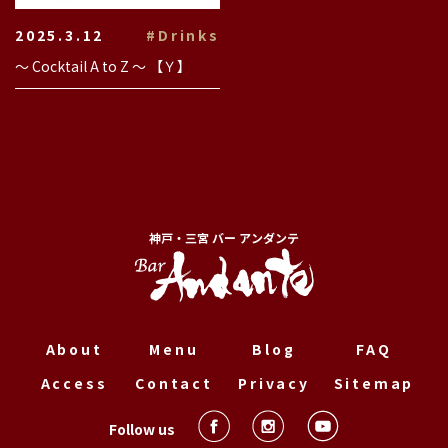
2025.3.12
#Drinks
〜 Cocktail A to Z 〜 【Ｙ】
神戸・三宮 バー アンダンテ
About
Menu
Blog
FAQ
Access
Contact
Privacy
Sitemap
Follow us