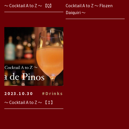
〜 Cocktail A to Z 〜 【Q】
Cocktail A to Z 〜 Flozen
Daiquiri 〜
2023.10.30
#Drinks
〜 Cocktail A to Z 〜 【Ｉ】