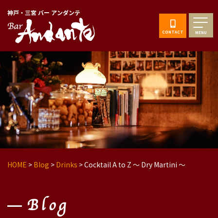
神戸・三宮 バー アンダンテ
CONTACT
MENU
HOME
>
Blog
>
Drinks
>
Cocktail A to Z 〜 Dry Martini 〜
Blog